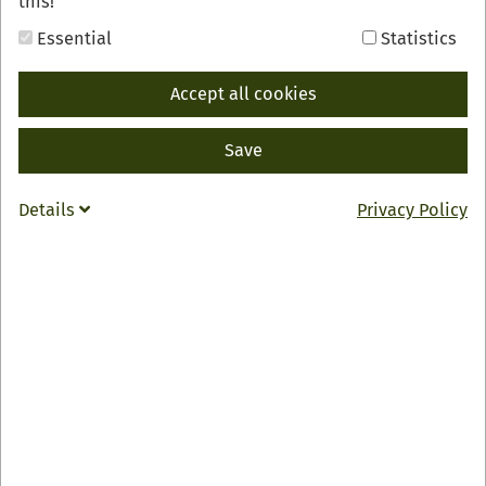
this!
Essential
Statistics
Freudenstadt bietet viel Sehenswertes, wie zum
Accept all cookies
Beispiel Deutschlands größten Marktplatz, das Rathaus
mit seinem 47 Meter hohen Turm, die markante der
Stadtkirche, Deutschlands einzige Winkelhakenkirche,
Save
die im Zweiten Weltkrieg komplett zerstört wurde und
danach originalgetreu wieder aufgebaut wurde oder das
Details
Privacy Policy
historische Besucherbergwerk.
Das Erlebnismuseum Experimenta vermittelt viel
Wissenswertes über Physik, Natur und Technik und lädt,
wie der Name schon sagt, zum selbst Experimentieren
ein. Spaß und Erholung bietet das Panorama-Bad, das
sowohl über einen Spaß- und Sportbereich mit
verschiedenen Becken, Riesenrutsche und Sprungturm
verfügt als auch über einen Wohlfühlbereich mit
Wohlfühlbecken, Wasser-Erlebnisgrotten und
Dampfbad. Wem das noch nicht genügt, findet noch